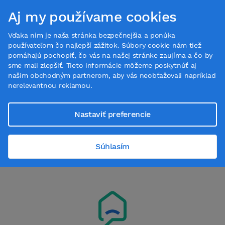
Aj my používame cookies
Vďaka nim je naša stránka bezpečnejšia a ponúka
používateľom čo najlepší zážitok. Súbory cookie nám tiež
pomáhajú pochopiť, čo vás na našej stránke zaujíma a čo by
Magazín
sme mali zlepšiť. Tieto informácie môžeme poskytnúť aj
našim obchodným partnerom, aby vás neobťažovali napríklad
Vyhľadávanie
: pojisteni
nerelevantnou reklamou.
Hledat
Nastaviť preferencie
Súhlasím
Nájdených 0 článkov obsahujúcich
„
pojisteni
“