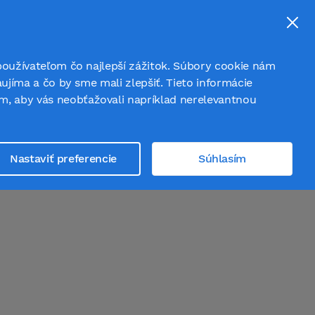
Prihlásiť sa
Registrovať sa
používateľom čo najlepší zážitok. Súbory cookie nám
ujíma a čo by sme mali zlepšiť. Tieto informácie
 aby vás neobťažovali napríklad nerelevantnou
Nastaviť preferencie
Súhlasím