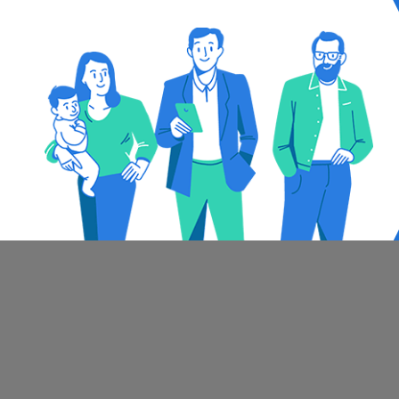
O
Akčný leták
Akční leták