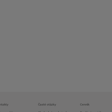
ntakty
Časté otázky
Cenník