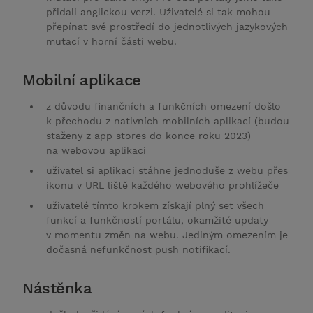
přidali anglickou verzi. Uživatelé si tak mohou
přepínat své prostředí do jednotlivých jazykových
mutací v horní části webu.
Mobilní aplikace
z důvodu finančních a funkčních omezení došlo
k přechodu z nativních mobilních aplikací (budou
staženy z app stores do konce roku 2023)
na webovou aplikaci
uživatel si aplikaci stáhne jednoduše z webu přes
ikonu v URL liště každého webového prohlížeče
uživatelé tímto krokem získají plný set všech
funkcí a funkčností portálu, okamžité updaty
v momentu změn na webu. Jediným omezením je
dočasná nefunkčnost push notifikací.
Nástěnka