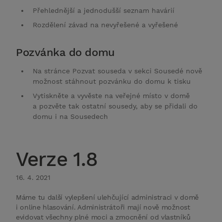
Přehlednější a jednodušší seznam havárií
Rozdělení závad na nevyřešené a vyřešené
Pozvánka do domu
Na stránce Pozvat souseda v sekci Sousedé nově
možnost stáhnout pozvánku do domu k tisku
Vytiskněte a vyvěste na veřejné místo v domě
a pozvěte tak ostatní sousedy, aby se přidali do
domu i na Sousedech
Verze 1.8
16. 4. 2021
Máme tu další vylepšení ulehčující administraci v domě
i online hlasování. Administrátoři mají nově možnost
evidovat všechny plné moci a zmocnění od vlastníků