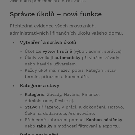
zase o kus přehlednější a efektivnější.
Správce úkolů – nová funkce
Přehledná evidence všech provozních,
administrativních i finančních úkolů vašeho domu.
Vytváření a správa úkolů
Úkol lze
vytvořit ručně
(výbor, admin, správce).
Úkoly vznikají
automaticky
při vložení závady
nebo havárie uživatelem.
Každý úkol má: název, popis, kategorii, stav,
termín, přiřazení a komentáře.
Kategorie a stavy
Kategorie:
Závady, Havárie, Finance,
Administrace, Revize aj.
Stavy:
Přiřazeno, V práci, K dokončení, Hotovo,
Čeká na dodavatele, Archivováno.
Přehledné zobrazení pomocí
Kanban nástěnky
nebo
tabulky
s možností filtrování a exportu.
Role a oprávnění