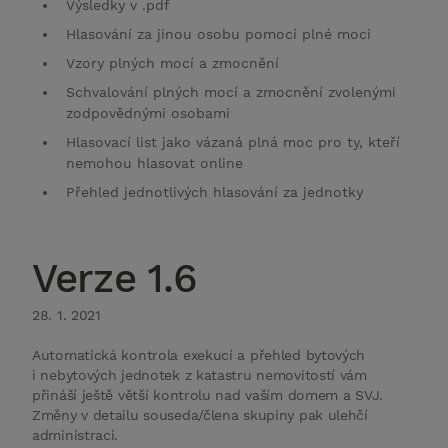
Výsledky v .pdf
Hlasování za jinou osobu pomocí plné moci
Vzory plných mocí a zmocnění
Schvalování plných mocí a zmocnění zvolenými
zodpovědnými osobami
Hlasovací list jako vázaná plná moc pro ty, kteří
nemohou hlasovat online
Přehled jednotlivých hlasování za jednotky
Verze 1.6
28. 1. 2021
Automatická kontrola exekucí a přehled bytových
i nebytových jednotek z katastru nemovitostí vám
přináší ještě větší kontrolu nad vaším domem a SVJ.
Změny v detailu souseda/člena skupiny pak ulehčí
administraci.