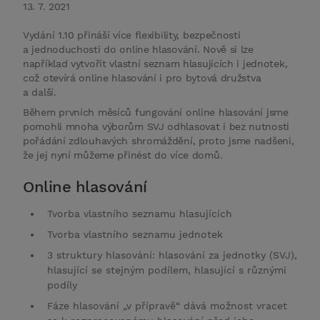
13. 7. 2021
Vydání 1.10 přináší více flexibility, bezpečnosti
a jednoduchosti do online hlasování. Nově si lze
například vytvořit vlastní seznam hlasujících i jednotek,
což otevírá online hlasování i pro bytová družstva
a další.
Během prvních měsíců fungování online hlasování jsme
pomohli mnoha výborům SVJ odhlasovat i bez nutnosti
pořádání zdlouhavých shromáždění, proto jsme nadšeni,
že jej nyní můžeme přinést do více domů.
Online hlasování
Tvorba vlastního seznamu hlasujících
Tvorba vlastního seznamu jednotek
3 struktury hlasování: hlasování za jednotky (SVJ),
hlasující se stejným podílem, hlasující s různými
podíly
Fáze hlasování „v přípravě“ dává možnost vracet