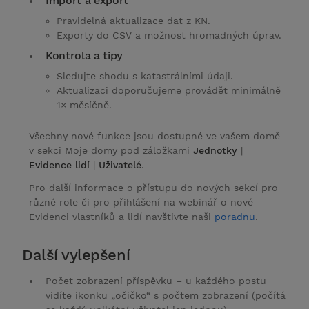
Import a export
Pravidelná aktualizace dat z KN.
Exporty do CSV a možnost hromadných úprav.
Kontrola a tipy
Sledujte shodu s katastrálními údaji.
Aktualizaci doporučujeme provádět minimálně
1× měsíčně.
Všechny nové funkce jsou dostupné ve vašem domě
v sekci Moje domy pod záložkami
Jednotky
|
Evidence lidí
|
Uživatelé
.
Pro další informace o přístupu do nových sekcí pro
různé role či pro přihlášení na webinář o nové
Evidenci vlastníků a lidí navštivte naši
poradnu
.
Další vylepšení
Počet zobrazení příspěvku – u každého postu
vidíte ikonku „očičko“ s počtem zobrazení (počítá