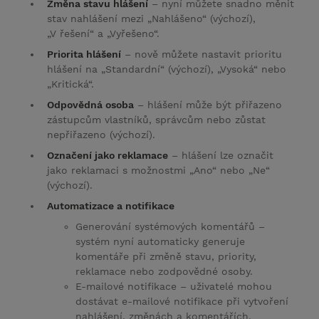
Změna stavu hlášení
– nyní můžete snadno měnit
stav nahlášení mezi „Nahlášeno“ (výchozí),
„V řešení“ a „Vyřešeno“.
Priorita hlášení
– nově můžete nastavit prioritu
hlášení na „Standardní“ (výchozí), „Vysoká“ nebo
„Kritická“.
Odpovědná osoba
– hlášení může být přiřazeno
zástupcům vlastníků, správcům nebo zůstat
nepřiřazeno (výchozí).
Označení jako reklamace
– hlášení lze označit
jako reklamaci s možnostmi „Ano“ nebo „Ne“
(výchozí).
Automatizace a notifikace
Generování systémových komentářů –
systém nyní automaticky generuje
komentáře při změně stavu, priority,
reklamace nebo zodpovědné osoby.
E-mailové notifikace – uživatelé mohou
dostávat e-mailové notifikace při vytvoření
nahlášení, změnách a komentářích.