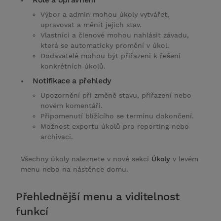
Výbor a admin mohou úkoly vytvářet,
upravovat a měnit jejich stav.
Vlastníci a členové mohou nahlásit závadu,
která se automaticky promění v úkol.
Dodavatelé mohou být přiřazeni k řešení
konkrétních úkolů.
Notifikace a přehledy
Upozornění při změně stavu, přiřazení nebo
novém komentáři.
Připomenutí blížícího se termínu dokončení.
Možnost exportu úkolů pro reporting nebo
archivaci.
Všechny úkoly naleznete v nové sekci
Úkoly
v levém
menu nebo na nástěnce domu.
Přehlednější menu a viditelnost
funkcí