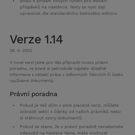
došlo k přidání nových funkcí pro editaci
příspěvků na nástěnce. Texty se nyní dají
upravovat dle standardního textového editoru.
Verze 1.14
26. 4. 2022
V nové verzi jsme pro Vás připravili novou právní
poradnu, ve které si jednoduše najdete důležité
informace z oblasti práva v odborných článcích či často
využívané dokumenty.
Právní poradna
Pokud je Váš dům v plné placené verzi, můžete
zobrazit sekci s články od našich právníků nebo
si stáhnout vzory dokumentů.
Pokud se stane, že v právní poradně nenaleznete
odpověď na hledané téma, máte možnost