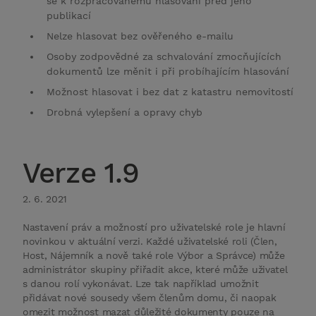
se k rozpracovanému hlasování před jeho
publikací
Nelze hlasovat bez ověřeného e-mailu
Osoby zodpovědné za schvalování zmocňujících
dokumentů lze měnit i při probíhajícím hlasování
Možnost hlasovat i bez dat z katastru nemovitostí
Drobná vylepšení a opravy chyb
Verze 1.9
2. 6. 2021
Nastavení práv a možností pro uživatelské role je hlavní
novinkou v aktuální verzi. Každé uživatelské roli (Člen,
Host, Nájemník a nově také role Výbor a Správce) může
administrátor skupiny přiřadit akce, které může uživatel
s danou rolí vykonávat. Lze tak například umožnit
přidávat nové sousedy všem členům domu, či naopak
omezit možnost mazat důležité dokumenty pouze na