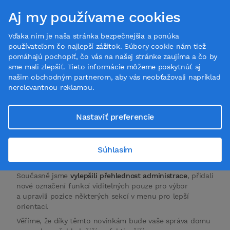
Aj my používame cookies
Vďaka nim je naša stránka bezpečnejšia a ponúka
používateľom čo najlepší zážitok. Súbory cookie nám tiež
pomáhajú pochopiť, čo vás na našej stránke zaujíma a čo by
sme mali zlepšiť. Tieto informácie môžeme poskytnúť aj
Verze 1.18
našim obchodným partnerom, aby vás neobťažovali napríklad
nerelevantnou reklamou.
19. 11. 2025
Víme, že jste si dlouho přáli lepší přehled o tom, co se
Nastaviť preferencie
v domě řeší – a je to tady!
Přinášíme novou funkci
Úkoly
, která vám umožní
Súhlasím
jednoduše sledovat, co je potřeba udělat, kdo na čem
pracuje a kdy má být hotovo.
Současně jsme
vylepšili přehlednost administrace
, přidali
nové označení funkcí viditelných pouze pro výbor
a upravili pozice některých sekcí v menu pro lepší
orientaci.
Věříme, že díky těmto novinkám bude vaše správa domu