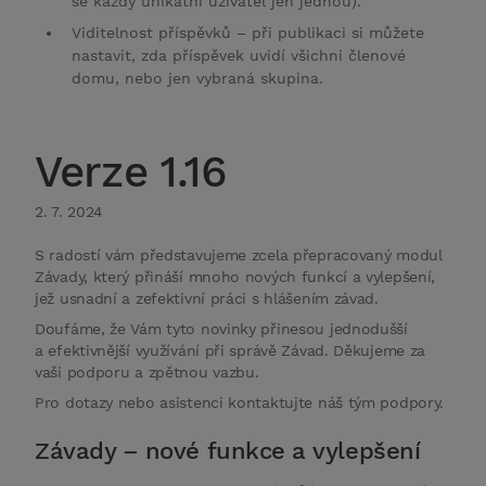
se každý unikátní uživatel jen jednou).
Viditelnost příspěvků – při publikaci si můžete
nastavit, zda příspěvek uvidí všichni členové
domu, nebo jen vybraná skupina.
Verze 1.16
2. 7. 2024
S radostí vám představujeme zcela přepracovaný modul
Závady, který přináší mnoho nových funkcí a vylepšení,
jež usnadní a zefektivní práci s hlášením závad.
Doufáme, že Vám tyto novinky přinesou jednodušší
a efektivnější využívání při správě Závad. Děkujeme za
vaši podporu a zpětnou vazbu.
Pro dotazy nebo asistenci kontaktujte náš tým podpory.
Závady – nové funkce a vylepšení