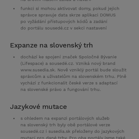
funkci si mohou aktivovat domy, pokud jejich
správce spravuje data skrze aplikaci DOMUS
po vyžádání přístupových kódů a zadání
do portálu sousedé.cz v sekci nastavení
Expanze na slovenský trh
dochází ke spojení značek Spoločné Bývanie
(Lifespace) a sousedé.cz. Vzniká nový brand
www.susedia.sk. Nově vzniklý portál bude sloužit
správcům a uživatelům na slovenském trhu. Plně
vychází z funkcionalit české verze s adaptací
na slovenské právo a fungování trhu.
Jazykové mutace
s ohledem na expanzi portálových služeb
na slovenský trh byly obě portálové verze
sousedé.cz i susedia.sk přeloženy do jazykových
mutací pro dané trhy. Pro oba portály jsme také