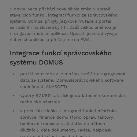
S novou verzí přichází nová dávka změn v úpravě
stávajících funkcí, integraci funkcí ze správcovského
systému Domus, přibyly jazykové mutace a portál
se rozšířil i na slovenský trh. Další velkou změnou je
i fungování mobilní aplikace. Upustili jsme od vývoje
nativních aplikací a přešli jsme na PWA.
Integrace funkcí správcovského
systému DOMUS
portál sousedé.cz je možno rozšířit o agregovaná
data ze
systému Domus
(správcovského software
společnosti ANASOFT)
výbory SVJ/BD tak získají dodatečné ekonomicko-
technické nástroje
v první fázi došlo k integraci funkcí nástěnka
správce, finance domu (fond oprav, faktury,
bankovní transakce, zůstatky na účtech -
dlužníci), dále dokumenty, revize, helpdesk
na úrovni hlášení závad a havárií