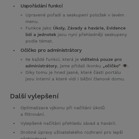
Uspořádání funkcí
Upravené pořadí a seskupení položek v levém
menu.
Funkce jako
Úkoly, Závady a havárie, Evidence
lidí a jednotek
jsou nyní přehledněji seskupeny
podle témat.
Očičko pro administrátory
Ke každé funkci, která je
viditelná pouze pro
administrátory
, jsme přidali ikonku
„očičko“
👁️.
Díky tomu je hned jasné, které části portálu
jsou interní a které vidí i běžní členové domu.
Další vylepšení
Optimalizace výkonu při načítání úkolů
a filtrování.
Vylepšené načítání přehledu závad a havárií.
Drobné úpravy uživatelského rozhraní pro lepší
přehlednost.