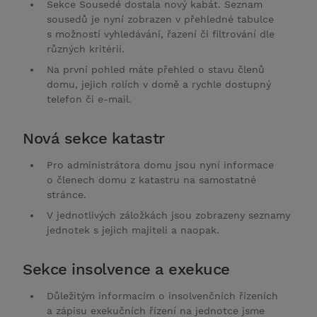
Sekce Sousedé dostala nový kabát. Seznam
sousedů je nyní zobrazen v přehledné tabulce
s možností vyhledávání, řazení či filtrování dle
různých kritérií.
Na první pohled máte přehled o stavu členů
domu, jejich rolích v domě a rychle dostupný
telefon či e-mail.
Nová sekce katastr
Pro administrátora domu jsou nyní informace
o členech domu z katastru na samostatné
stránce.
V jednotlivých záložkách jsou zobrazeny seznamy
jednotek s jejich majiteli a naopak.
Sekce insolvence a exekuce
Důležitým informacím o insolvenčních řízeních
a zápisu exekučních řízení na jednotce jsme