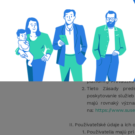
About
Zásady ochrany
Všeobecné ustanovenia
Spoločnosť SusediaSK
vydáva zásady ochran
platformy Prevádzkova
Tieto Zásady pred
poskytovanie služieb
majú rovnaký význ
na:
https://www.sus
Používateľské údaje a ich
Používatelia majú pri