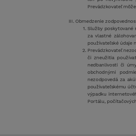
Prevádzkovateľ môže 
Obmedzenie zodpovednost
Služby poskytované na
za vlastné zálohovan
používateľské údaje
Prevádzkovateľ nezod
či zneužitia používa
nedbanlivosti či ú
obchodnými podmien
nezodpovedá za akúko
používateľskému účtu
výpadku internetovéh
Portálu, počítačových