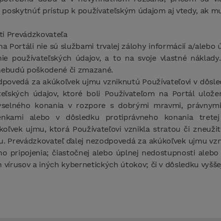
poskytnúť prístup k používateľským údajom aj vtedy, ak mu
i Prevádzkovateľa
 Portáli nie sú službami trvalej zálohy informácií a/alebo 
ie používateľských údajov, a to na svoje vlastné náklady
 nebudú poškodené či zmazané.
povedá za akúkoľvek ujmu vzniknutú Používateľovi v dôsled
teľských údajov, ktoré boli Používateľom na Portál ulože
myselného konania v rozpore s dobrými mravmi, právnym
kami alebo v dôsledku protiprávneho konania tretej
ľvek ujmu, ktorá Používateľovi vznikla stratou či zneužit
. Prevádzkovateľ ďalej nezodpovedá za akúkoľvek ujmu vzn
o pripojenia; čiastočnej alebo úplnej nedostupnosti alebo 
 vírusov a iných kybernetických útokov; či v dôsledku vyšše