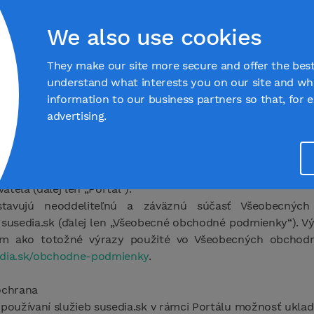
 Susedia.sk
Marketplace
Magazine
Suppor
We also use cookies
They make our site more secure and offer the best
understand what interests you on our site and wh
 osobných údajov
information to our business partners so that, for 
advertising.
, s.r.o., Pajštúnska 5, 851 02 Bratislava, IČO 56100523 (ďa
y osobných údajov (ďalej len „Zásady“) pri poskytovaní sl
teľa (ďalej len „Portál“).
stavujú neoddeliteľnú a záväznú súčasť Všeobecný
 susedia.sk (ďalej len „Všeobecné obchodné podmienky“). V
am ako totožné výrazy použité vo Všeobecných obchod
edia.sk/obchodne-podmienky
.
 ochrana
 používaní služieb susedia.sk v rámci Portálu možnosť uklad