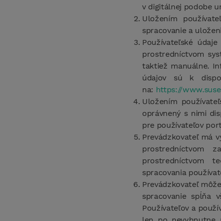
v digitálnej podobe u
Uložením používate
spracovanie a uloženi
Používateľské údaj
prostredníctvom syst
taktiež manuálne. I
údajov sú k dispo
na:
https://www.sus
Uložením používateľ
oprávnený s nimi d
pre používateľov port
Prevádzkovateľ má v
prostredníctvom z
prostredníctvom t
spracovania používat
Prevádzkovateľ môže
spracovanie spĺňa 
Používateľov a použ
len po nevyhnutne 