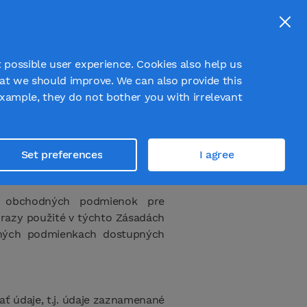
t
Log in
Register
 possible user experience. Cookies also help us
at we should improve. We can also provide this
example, they do not bother you with irrelevant
lej len „Prevádzkovateľ“), týmto
Set preferences
I agree
užieb susedia.sk v rámci online
ch obchodných podmienok pre
ýrazy použité v týchto Zásadách
ných podmienkach dostupných
ať údaje, t.j. údaje zaznamenané