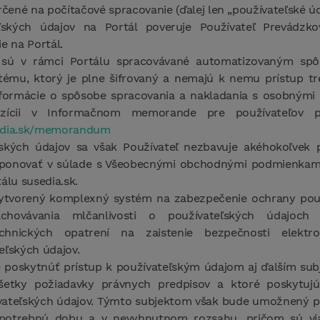
rčené na počítačové spracovanie (ďalej len „používateľské úd
ľských údajov na Portál poveruje Používateľ Prevádzk
e na Portál.
e sú v rámci Portálu spracovávané automatizovaným sp
ému, ktorý je plne šifrovaný a nemajú k nemu prístup tre
nformácie o spôsobe spracovania a nakladania s osobnými 
zícii v Informačnom memorande pre používateľov p
edia.sk/memorandum
ských údajov sa však Používateľ nezbavuje akéhokoľvek
isponovať v súlade s Všeobecnými obchodnými podmienk
álu susedia.sk.
ytvorený komplexný systém na zabezpečenie ochrany použ
achovávania mlčanlivosti o používateľských údajoc
echnických opatrení na zaistenie bezpečnosti elektr
eľských údajov.
 poskytnúť prístup k používateľským údajom aj ďalším sub
všetky požiadavky právnych predpisov a ktoré poskytu
ívateľských údajov. Týmto subjektom však bude umožnený p
potrebnú dobu a v nevyhnutnom rozsahu, pričom sú viaz