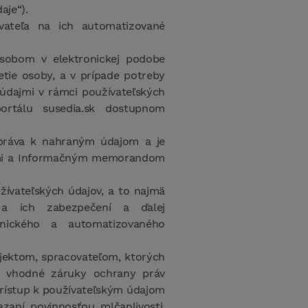
aje“).
ovateľa na ich automatizované
ôsobom v elektronickej podobe
tie osoby, a v prípade potreby
údajmi v rámci používateľských
ortálu susedia.sk dostupnom
 práva k nahraným údajom a je
ami a Informačným memorandom
ívateľských údajov, a to najmä
h a ich zabezpečení a ďalej
onického a automatizovaného
jektom, spracovateľom, ktorých
jú vhodné záruky ochrany práv
rístup k používateľským údajom
aní povinnosťou mlčanlivosti.