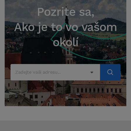
Online hlasovanie
Pozrite sa,
Právoplatné hlasovanie kompletne online.
Hlásenie porúch
Ako je to vo vašom
Vyfoťte, opíšte a okamžite informujte zodpovednú osobu.
Aktualizujte kataster
okolí
Pravidelná aktualizácia katastra so záznamom zmien.
Úlohy
Evidencia a správa úloh naprieč domom a členmi, notifikačný systém
Kdo je okolo vás?
Schvaľovanie dokumentov
Zadejte vaši adresu...
Dokumenty pre schválenie s workflow, verziami, komentármi, archív
Sledovanie legislatívnych zmien
Pravidelný newsletter s novinkami zo sveta SV
Právne poradenstvo SVB
Vzory dokumentov, články, priame otázky na právnika.
Po napojení na DOMUS